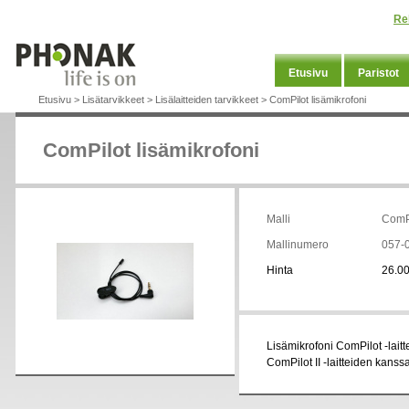
Re
Etusivu
Paristot
Etusivu
>
Lisätarvikkeet
>
Lisälaitteiden tarvikkeet
>
ComPilot lisämikrofoni
ComPilot lisämikrofoni
Malli
ComPi
Mallinumero
057-
Hinta
26.00
Lisämikrofoni ComPilot -lai
ComPilot II -laitteiden kanssa