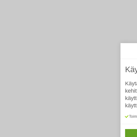
Käy
Käyt
kehi
käyt
käyt
Toimi