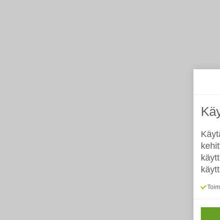
Käy
Käyt
kehi
käyt
käyt
Toimi