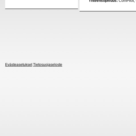
Yhteensopivuus:
ComPilot, 
Evästeasetukset
Tietosuojaseloste