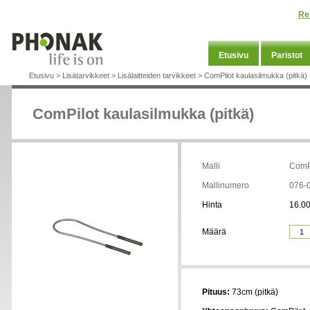
Re
Etusivu
Paristot
Etusivu
>
Lisätarvikkeet
>
Lisälaitteiden tarvikkeet
>
ComPilot kaulasilmukka (pitkä)
ComPilot kaulasilmukka (pitkä)
Malli
ComPi
Mallinumero
076-
Hinta
16.00
Määrä
Pituus:
73cm (pitkä)