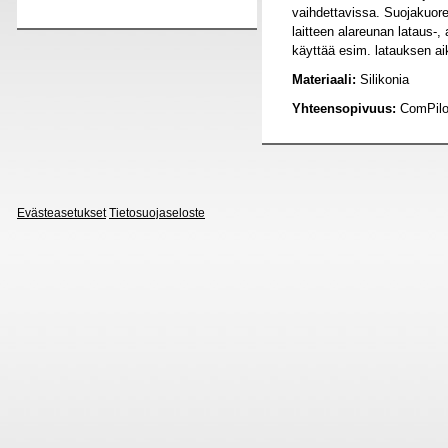
vaihdettavissa. Suojakuor
laitteen alareunan lataus-, 
käyttää esim. latauksen a
Materiaali:
Silikonia
Yhteensopivuus:
ComPilot
Evästeasetukset
Tietosuojaseloste