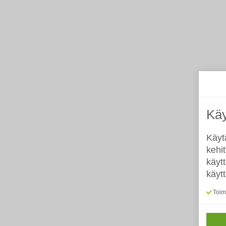
Käy
Käyt
kehi
käyt
käyt
Toimi