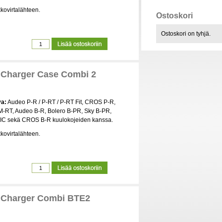
kkovirtalähteen.
Ostoskori
Ostoskori on tyhjä.
Charger Case Combi 2
va:
Audeo P-R / P-RT / P-RT Fit, CROS P-R,
-RT, Audeo B-R, Bolero B-PR, Sky B-PR,
IC sekä CROS B-R kuulokojeiden kanssa.
kkovirtalähteen.
 Charger Combi BTE2