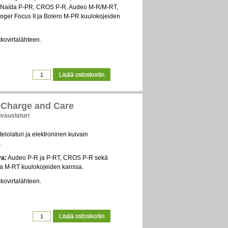
, Naída P-PR, CROS P-R, Audeo M-R/M-RT,
oger Focus II ja Bolero M-PR kuulokojeiden
kkovirtalähteen.
Charge and Care
ivauslaturi
telolaturi ja elektroninen kuivain
.
va:
Audeo P-R ja P-RT, CROS P-R sekä
a M-RT kuulokojeiden kanssa.
kkovirtalähteen.