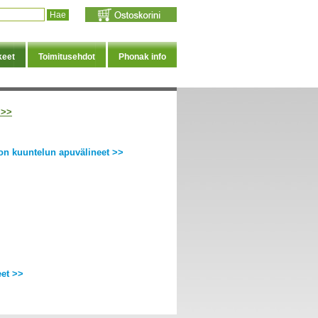
keet
Toimitusehdot
Phonak info
 >>
ion kuuntelun apuvälineet >>
eet >>