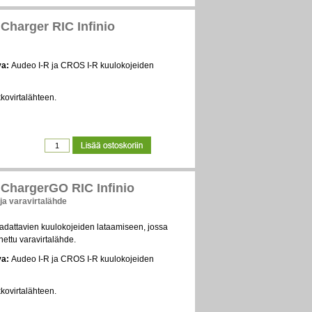
Charger RIC Infinio
va:
Audeo I-R ja CROS I-R kuulokojeiden
kkovirtalähteen.
ChargerGO RIC Infinio
 ja varavirtalähde
 ladattavien kuulokojeiden lataamiseen, jossa
ettu varavirtalähde.
va:
Audeo I-R ja CROS I-R kuulokojeiden
kkovirtalähteen.