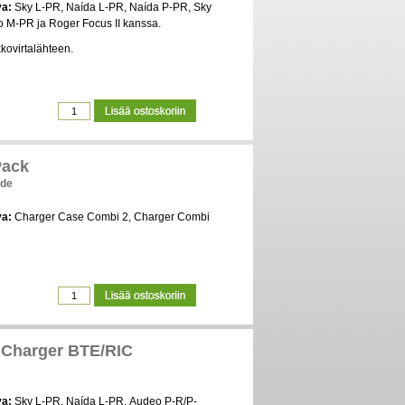
va:
Sky L-PR, Naída L-PR, Naída P-PR, Sky
o M-PR ja Roger Focus II kanssa.
kkovirtalähteen.
Pack
hde
va:
Charger Case Combi 2, Charger Combi
Charger BTE/RIC
va:
Sky L-PR, Naída L-PR, Audeo P-R/P-