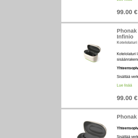
99.00 €
Phonak
Infinio
Kotelolaturi
Kotelolaturi
sisäänrakenn
Yhteensopi
Sisältää ver
Lue lisää
99.00 €
Phonak 
Yhteensopi
Sisältää ver