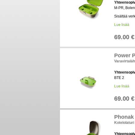
Yhteensopi
M-PR, Boler
Sisältää ver
Lue lisää
69.00 €
Power 
Varavirtalä
Yhteensopi
BTE 2
Lue lisää
69.00 €
Phonak 
Kotelolaturi
Yhteensopi