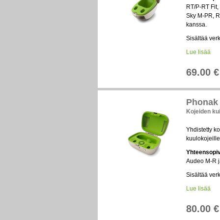
RT/P-RT Fit
Sky M-PR, R
kanssa.
Sisältää ver
Lue lisää
69.00 €
Phonak 
Kojeiden ku
Yhdistetty ko
kuulokojeille
Yhteensopi
Audeo M-R j
Sisältää ver
Lue lisää
80.00 €