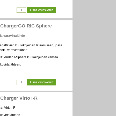
 ChargerGO RIC Sphere
 ja varavirtalähde
 ladattavien kuulokojeiden lataamiseen, jossa
ettu varavirtalähde.
va:
Audeo I-Sphere kuulokojeiden kanssa.
kkovirtalähteen.
Charger Virto I-R
va:
Virto I-R
kkovirtalähteen.