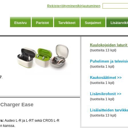
Rekisteröityminen/kirjautuminen
Etusivu
Paristot
Tarvikkeet
Suojaimet
Lisätarvik
Kuulokojeiden laturit
(tuotteita 13 kpl)
Puhelimen ja televis
(tuotteita 1 kpl)
7
.
Kaukosäätimet >>
(tuotteita 1 kpl)
Lisämikrofonit >>
(tuotteita 1 kpl)
Charger Ease
Lisälaitteiden tarvikk
(tuotteita 13 kpl)
va:
Audeo L-R ja L-RT sekä CROS L-R
en kanssa.