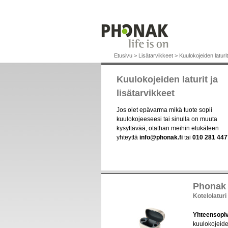
Etusivu
>
Lisätarvikkeet
>
Kuulokojeiden laturit
Kuulokojeiden laturit ja
lisätarvikkeet
Jos olet epävarma mikä tuote sopii
kuulokojeeseesi tai sinulla on muuta
kysyttävää, otathan meihin etukäteen
yhteyttä
info@phonak.fi
tai
010 281 447
Phonak 
Kotelolaturi
Yhteensopi
kuulokojeid