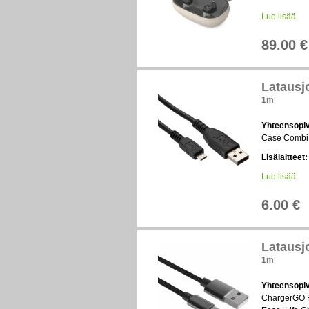
Lue lisää
89.00 €
Latausj
1m
Yhteensopiv
Case Combi 
Lisälaitteet:
Lue lisää
6.00 €
Latausj
1m
Yhteensopiv
ChargerGO RI