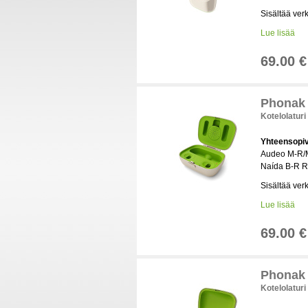
Sisältää ver
Lue lisää
69.00 €
Phonak 
Kotelolaturi
Yhteensopi
Audeo M-R/M
Naída B-R R
Sisältää ver
Lue lisää
69.00 €
Phonak
Kotelolaturi