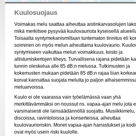
Kuulosuojaus
Voimakas melu saattaa aiheuttaa aistinkarvasolujen lako
mikä merkitsee pysyvää kuulovauriota kyseisellä alueell
Toisaalta syntymekanismiltaan tuntematon tinnitus eli ko
soiminen on myös melun aiheuttama kuulovaurio. Kuulo
syntymiseen vaikuttaa melun voimakkuus, kesto ja
altistumiskertojen tiheys. Turvallisena rajana pidetään 
tunnin oleskelua alle 85 dB:n melussa. Tutkimusten ja
kokemusten mukaan pidetään 85 dB:n rajaa liian korkean
korvat kannattaa suojata melulta jo paljon alhaisemmiss
meluarvoissa.
Kuulo ei ole vaarassa vain työelämässä vaan yhä
merkittävämmäksi on noussut ns. vapaa-ajan melu jota e
varsinaisesti ole lainsäädännöllä suojattu. Musiikkimelu,
discoissa, ravintoloissa ja konserteissa, aiheuttaa
kuulovaurioriskin. Monet vapaa-ajan harrastukset ja kod
ovat myös usein riski kuulolle.