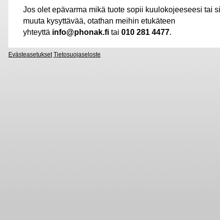
Jos olet epävarma mikä tuote sopii kuulokojeeseesi tai s
muuta kysyttävää, otathan meihin etukäteen
yhteyttä
info@phonak.fi
tai
010 281 4477
.
Evästeasetukset
Tietosuojaseloste