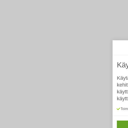
Käy
Käyt
kehi
käyt
käyt
Toimi