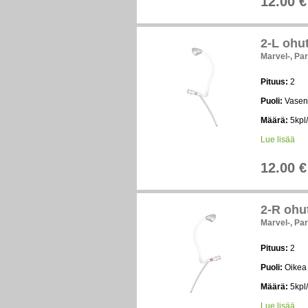
12.00 €
2-L ohut
Marvel-, Par
Pituus:
2
Puoli:
Vasen
Määrä:
5kpl/
Lue lisää
12.00 €
2-R ohut
Marvel-, Par
Pituus:
2
Puoli:
Oikea
Määrä:
5kpl/
Lue lisää