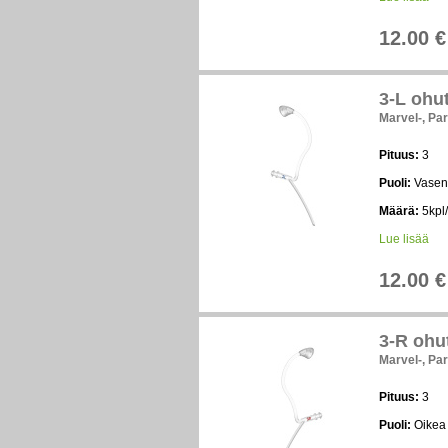
12.00 €
3-L ohut
Marvel-, Par
Pituus:
3
Puoli:
Vasen
Määrä:
5kpl/
Lue lisää
12.00 €
3-R ohut
Marvel-, Par
Pituus:
3
Puoli:
Oikea