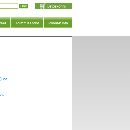
keet
Toimitusehdot
Phonak info
) >>
>>