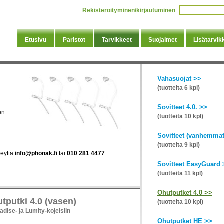
Rekisteröityminen/kirjautuminen
Etusivu
Paristot
Tarvikkeet
Suojaimet
Lisätarvik
Vahasuojat >>
(tuotteita 6 kpl)
i
Sovitteet 4.0. >>
en
(tuotteita 10 kpl)
Sovitteet (vanhemmat
(tuotteita 9 kpl)
teyttä
info@phonak.fi
tai
010 281 4477
.
Sovitteet EasyGuard 
(tuotteita 11 kpl)
Ohutputket 4.0 >>
tputki 4.0 (vasen)
(tuotteita 10 kpl)
adise- ja Lumity-kojeisiin
Ohutputket HE >>