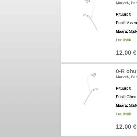
Marvel-, Par
Pituus:
0
Puoli:
Vasen
Määrä:
5kpl/
Lue lisää
12.00 €
0-R ohut
Marvel-, Par
Pituus:
0
Puoli:
Oikea
Määrä:
5kpl/
Lue lisää
12.00 €