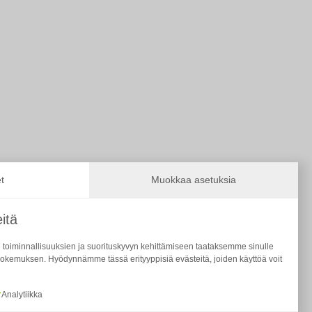
t
Muokkaa asetuksia
itä
 toiminnallisuuksien ja suorituskyvyn kehittämiseen taataksemme sinulle
okemuksen. Hyödynnämme tässä erityyppisiä evästeitä, joiden käyttöä voit
Analytiikka