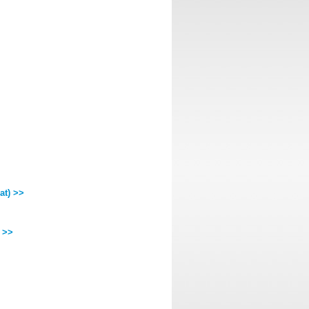
t) >>
 >>