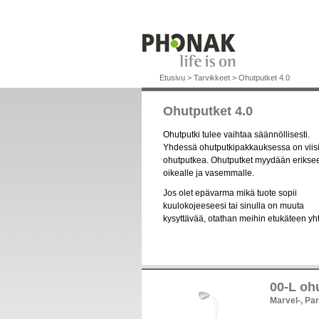
Etusivu
>
Tarvikkeet
>
Ohutputket 4.0
Ohutputket 4.0
Ohutputki tulee vaihtaa säännöllisesti.
Yhdessä ohutputkipakkauksessa on viis
ohutputkea. Ohutputket myydään erikse
oikealle ja vasemmalle.
Jos olet epävarma mikä tuote sopii
kuulokojeeseesi tai sinulla on muuta
kysyttävää, otathan meihin etukäteen yh
00-L ohu
Marvel-, Par