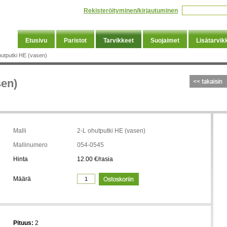
Rekisteröityminen/kirjautuminen
Etusivu
Paristot
Tarvikkeet
Suojaimet
Lisätarvik
hutputki HE (vasen)
sen)
Malli
2-L ohutputki HE (vasen)
Mallinumero
054-0545
Hinta
12.00 €/rasia
Määrä
Pituus:
2