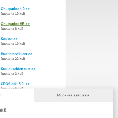
Ohutputket 4.0 >>
(tuotteita 10 kpl)
Ohutputket HE >>
(tuotteita 8 kpl)
Koukut >>
(tuotteita 10 kpl)
Huoltotarvikkeet >>
(tuotteita 22 kpl)
Kuulokkeiden tuet >>
(tuotteita 3 kpl)
CROS-tuki 5.0. >>
(tuotteita 8 kpl)
t
Muokkaa asetuksia
CROS-tuki (vanhemmat) >>
(tuotteita 8 kpl)
itä
Mikrofonisuodattimet >>