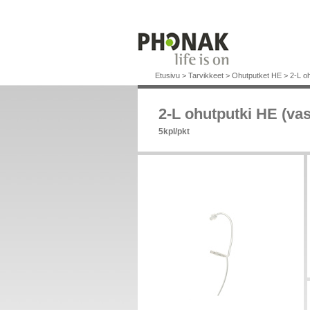
Etusivu
>
Tarvikkeet
>
Ohutputket HE
>
2-L o
2-L ohutputki HE (va
5kpl/pkt