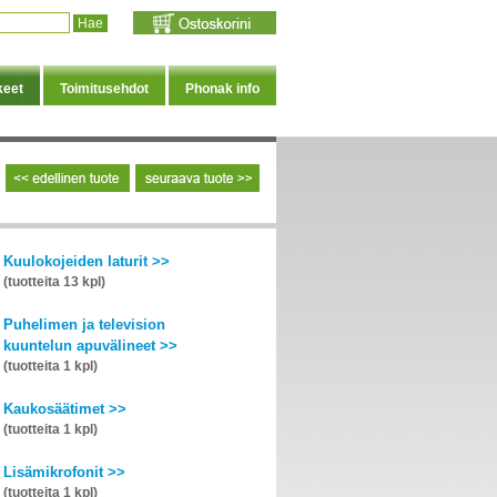
keet
Toimitusehdot
Phonak info
Kuulokojeiden laturit >>
(tuotteita 13 kpl)
Puhelimen ja television
kuuntelun apuvälineet >>
(tuotteita 1 kpl)
Kaukosäätimet >>
(tuotteita 1 kpl)
Lisämikrofonit >>
(tuotteita 1 kpl)