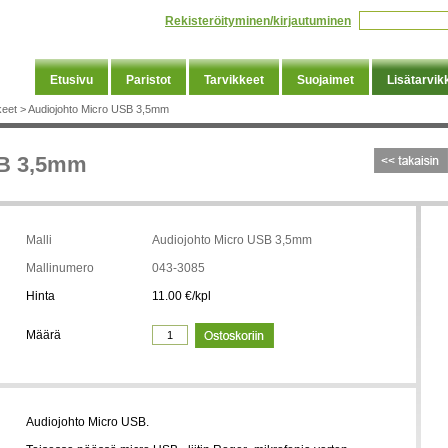
Rekisteröityminen/kirjautuminen
Etusivu
Paristot
Tarvikkeet
Suojaimet
Lisätarvik
keet
>
Audiojohto Micro USB 3,5mm
SB 3,5mm
Malli
Audiojohto Micro USB 3,5mm
Mallinumero
043-3085
Hinta
11.00 €/kpl
Määrä
Audiojohto Micro USB.