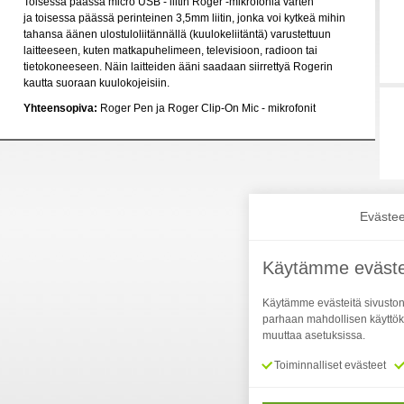
Toisessa päässä micro USB - liitin Roger -mikrofonia varten
ja toisessa päässä perinteinen 3,5mm liitin, jonka voi kytkeä mihin
tahansa äänen ulostuloliitännällä (kuulokeliitäntä) varustettuun
laitteeseen, kuten matkapuhelimeen, televisioon, radioon tai
tietokoneeseen. Näin laitteiden ääni saadaan siirrettyä Rogerin
kautta suoraan kuulokojeisiin.
Yhteensopiva:
Roger Pen ja Roger Clip-On Mic - mikrofonit
Evästee
Käytämme eväste
Käytämme evästeitä sivuston
parhaan mahdollisen käyttök
muuttaa asetuksissa.
Toiminnalliset evästeet