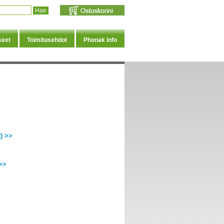
keet
Toimitusehdot
Phonak info
) >>
>>