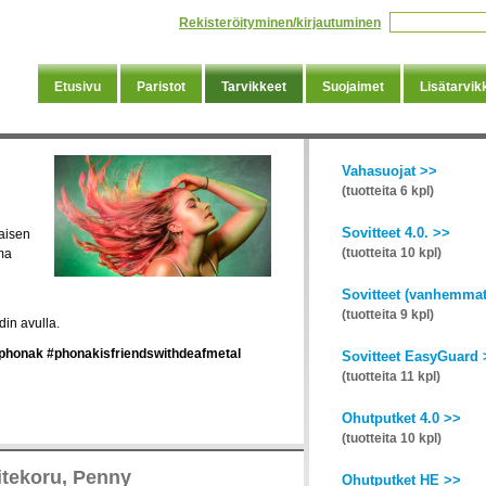
Rekisteröityminen/kirjautuminen
Etusivu
Paristot
Tarvikkeet
Suojaimet
Lisätarvik
Vahasuojat >>
(tuotteita 6 kpl)
Sovitteet 4.0. >>
iaisen
(tuotteita 10 kpl)
ma
Sovitteet (vanhemmat
(tuotteita 9 kpl)
in avulla.
phonak
#phonakisfriendswithdeafmetal
Sovitteet EasyGuard 
(tuotteita 11 kpl)
Ohutputket 4.0 >>
(tuotteita 10 kpl)
itekoru, Penny
Ohutputket HE >>