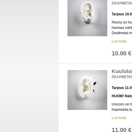
DEAFMETAL-
Tarjous 10.
Penny on hop
harmaa nahk
Deafmetal-ma
Lue lisää
10.00 €
Kuulola
DEAFMETAL-
Tarjous 11.
HUOM! Näitä 
Unicorn on h
hopeisella tu
Lue lisää
11.00 €