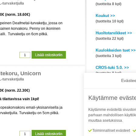
turvaketjulla
(tuotteita 8 kpl)
00€ (norm. 18.60€)
Koukut >>
(tuotteita 10 kpl)
einen Deafmetal-turvaketju, jossa on
ainen korvakoru. Penny on ikoninen
Huoltotarvikkeet >>
lli. Turvaketju on 6cm pitkä.
(tuotteita 22 kpl)
Kuulokkeiden tuet >>
(tuotteita 3 kpl)
CROS-tuki 5.0. >>
itekoru, Unicorn
(tuotteita 8 kpl)
turvaketjulla
Evästee
CROS-tuki (vanhemma
00€ (norm. 22.30€)
(tuotteita 8 kpl)
Käytämme eväste
tilattavissa vain 1kpl!
Mikrofonisuodattimet
opeakorvakoru emali-yksisarvisella ja
(tuotteita 2 kpl)
Käytämme evästeitä sivuston
rvaketjulla. Turvaketju on 5cm pitkä.
parhaan mahdollisen käyttök
Kuulokorut >>
muuttaa asetuksissa.
(tuotteita 2 kpl)
Toiminnalliset evästeet