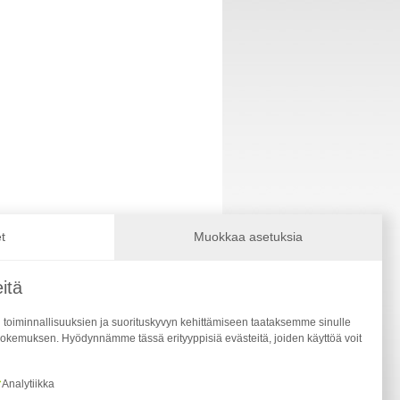
t
Muokkaa asetuksia
t) >>
itä
 >>
 toiminnallisuuksien ja suorituskyvyn kehittämiseen taataksemme sinulle
okemuksen. Hyödynnämme tässä erityyppisiä evästeitä, joiden käyttöä voit
Analytiikka