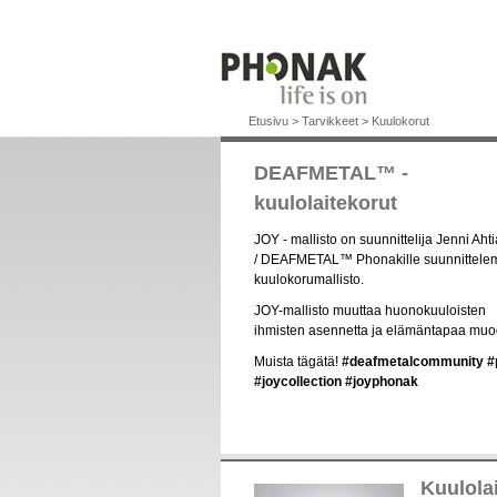
Etusivu
>
Tarvikkeet
>
Kuulokorut
DEAFMETAL™ -
kuulolaitekorut
JOY - mallisto on suunnittelija Jenni Aht
/ DEAFMETAL™ Phonakille suunnittele
kuulokorumallisto.
JOY-mallisto muuttaa huonokuuloisten
ihmisten asennetta ja elämäntapaa muod
Muista tägätä!
#deafmetalcommunity
#
#joycollection
#joyphonak
Kuulola