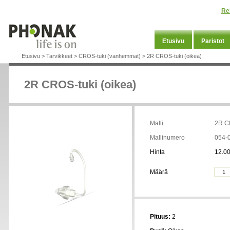
Re
Etusivu
Paristot
Etusivu
>
Tarvikkeet
>
CROS-tuki (vanhemmat)
>
2R CROS-tuki (oikea)
2R CROS-tuki (oikea)
Malli
2R CR
Mallinumero
054-
Hinta
12.00
Määrä
Pituus:
2