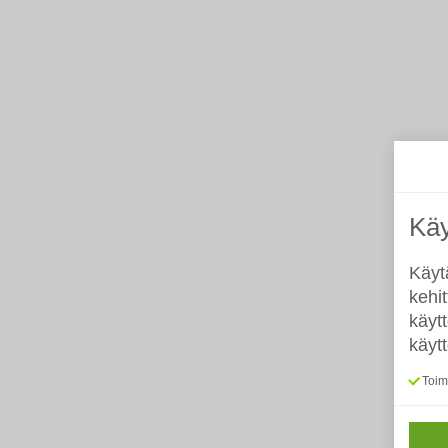
Käy
Käyt
kehi
käyt
käyt
Toimi