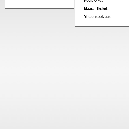
Puoli:
Oikea
Määrä:
1kpl/pkt
Yhteensopivuus: