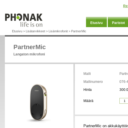
Re
Etusivu
Paristot
Etusivu
>
Lisätarvikkeet
>
Lisämikrofonit
>
PartnerMic
PartnerMic
Langaton mikrofoni
Malli
Partn
Mallinumero
076-
Hinta
300.0
Määrä
PartnerMic on akkukäyttöin