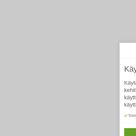
Käy
Käyt
kehi
käyt
käyt
Toimi