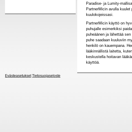
Paradise- ja Lumity-mallisa
PartnerMicin avulla kuulet
kuulokojeissasi.
PartnerMicin käyttö on hyv
puhujalle esimerkiksi paid
puheäänen ja lähettää sen 
puhe saadaan kuuluviin my
henkilö on kauempana. Henk
lääkinnällistä laitetta, kut
keskustella hoitavan lääkä
käyttöä.
Evästeasetukset
Tietosuojaseloste