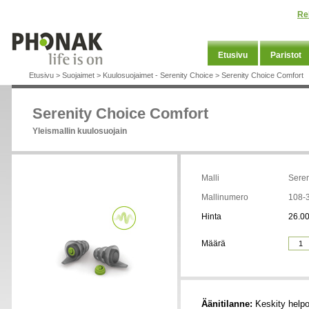
Re
Etusivu
Paristot
Etusivu
>
Suojaimet
>
Kuulosuojaimet - Serenity Choice
>
Serenity Choice Comfort
Serenity Choice Comfort
Yleismallin kuulosuojain
Malli
Seren
Mallinumero
108-
Hinta
26.00
Määrä
Äänitilanne:
Keskity helpo