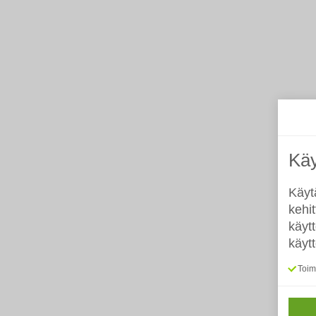
Käy
Käyt
kehi
käyt
käyt
Toimi