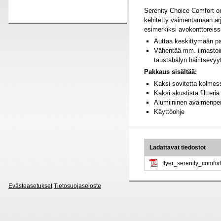
Serenity Choice Comfort on
kehitetty vaimentamaan arje
esimerkiksi avokonttoreis
Auttaa keskittymään p
Vähentää mm. ilmastoin
taustahälyn häiritsevyy
Pakkaus sisältää:
Kaksi sovitetta kolmes
Kaksi akustista filtteri
Alumiininen avaimenpe
Käyttöohje
Ladattavat tiedostot
flyer_serenity_comfort
Evästeasetukset
Tietosuojaseloste