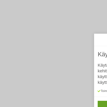
Käy
Käyt
kehi
käyt
käyt
Toimi