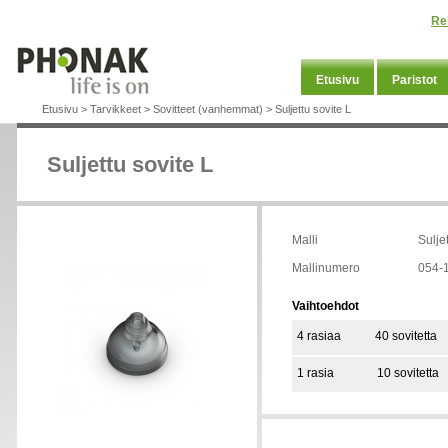
Re
Etusivu
Paristot
Etusivu
>
Tarvikkeet
>
Sovitteet (vanhemmat)
>
Suljettu sovite L
Suljettu sovite L
Malli
Sulje
Mallinumero
054-
Vaihtoehdot
4 rasiaa
40 sovitetta
1 rasia
10 sovitetta