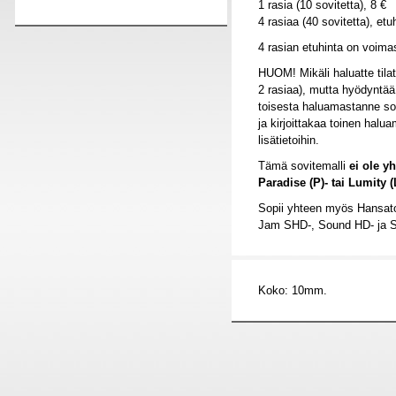
1 rasia (10 sovitetta), 8 €
4 rasiaa (40 sovitetta), etu
4 rasian etuhinta on voim
HUOM! Mikäli haluatte tilat
2 rasiaa), mutta hyödyntää
toisesta haluamastanne so
ja kirjoittakaa toinen hal
lisätietoihin.
Tämä sovitemalli
ei ole y
Paradise (P)- tai Lumity (
Sopii yhteen myös Hansat
Jam SHD-, Sound HD- ja 
Koko: 10mm.