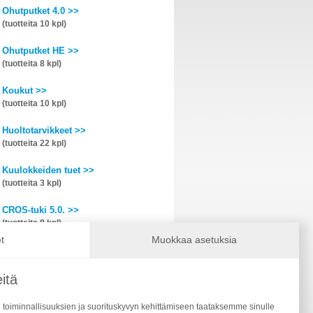
Ohutputket 4.0 >>
(tuotteita 10 kpl)
Ohutputket HE >>
(tuotteita 8 kpl)
Koukut >>
(tuotteita 10 kpl)
Huoltotarvikkeet >>
(tuotteita 22 kpl)
Kuulokkeiden tuet >>
(tuotteita 3 kpl)
CROS-tuki 5.0. >>
(tuotteita 8 kpl)
t
Muokkaa asetuksia
CROS-tuki (vanhemmat) >>
(tuotteita 8 kpl)
itä
Mikrofonisuodattimet >>
(tuotteita 2 kpl)
 toiminnallisuuksien ja suorituskyvyn kehittämiseen taataksemme sinulle