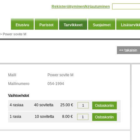
Rekisteröityminen/kirjautuminen
Etusivu
Paristot
Tarvikkeet
Suojaimet
Lisätarvik
>
Power sovite M
Malli
Power sovite M
Mallinumero
054-1994
Vaihtoehdot
4 rasiaa
40 sovitetta
25.00 €
1 rasia
10 sovitetta
8.00 €