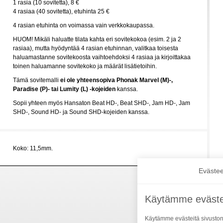
1 rasia (10 sovitetta), 8 €
4 rasiaa (40 sovitetta), etuhinta 25 €
4 rasian etuhinta on voimassa vain verkkokaupassa.
HUOM! Mikäli haluatte tilata kahta eri sovitekokoa (esim. 2 ja 2
rasiaa), mutta hyödyntää 4 rasian etuhinnan, valitkaa toisesta
haluamastanne sovitekoosta vaihtoehdoksi 4 rasiaa ja kirjoittakaa
toinen haluamanne sovitekoko ja määrät lisätietoihin.
Tämä sovitemalli
ei ole yhteensopiva Phonak Marvel (M)-,
Paradise (P)- tai Lumity (L) -kojeiden
kanssa.
Sopii yhteen myös Hansaton Beat HD-, Beat SHD-, Jam HD-, Jam
SHD-, Sound HD- ja Sound SHD-kojeiden kanssa.
Koko: 11,5mm.
Evästee
Käytämme eväste
Käytämme evästeitä sivuston