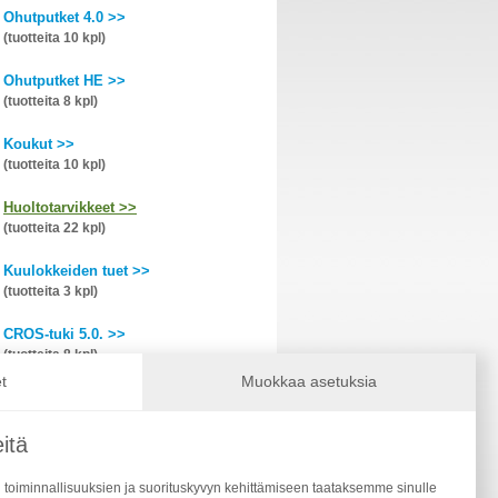
Ohutputket 4.0 >>
(tuotteita 10 kpl)
Ohutputket HE >>
(tuotteita 8 kpl)
Koukut >>
(tuotteita 10 kpl)
Huoltotarvikkeet >>
(tuotteita 22 kpl)
Kuulokkeiden tuet >>
(tuotteita 3 kpl)
CROS-tuki 5.0. >>
(tuotteita 8 kpl)
t
Muokkaa asetuksia
CROS-tuki (vanhemmat) >>
(tuotteita 8 kpl)
itä
Mikrofonisuodattimet >>
(tuotteita 2 kpl)
 toiminnallisuuksien ja suorituskyvyn kehittämiseen taataksemme sinulle