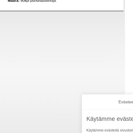
Määrä:
90kpl puhdistusliinoja.
Evästee
Käytämme eväste
Käytämme evästeitä sivuston