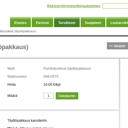
Rekisteröityminen/kirjautuminen
Etusivu
Paristot
Tarvikkeet
Suojaimet
Lisätarvik
istusliinat (täyttöpakkaus)
töpakkaus)
Malli
Puhdistusliinat (täyttöpakkaus)
Mallinumero
098-0570
Hinta
10.00 €/kpl
Määrä
Täyttöpakkaus kanisteriin.