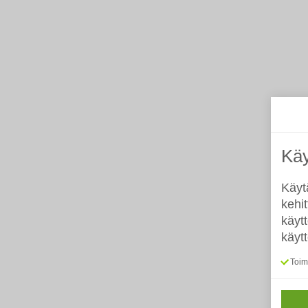
Käy
Käyt
kehi
käyt
käyt
Toimi