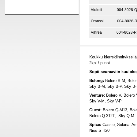
Violetti
004-8028-
Oranssi
004-8028-
Vihreä
004-8028-R
Koukku kierrekiinnityksellä
2kpl / pussi.
Sopii seuraaviin kuuloko
Belong:
Bolero B-M, Boler
Sky B-M, Sky B-P, Sky B
Venture:
Bolero V, Bolero 
Sky V-M, Sky V-P
Guest:
Bolero Q-M13, Bole
Bolero Q-312T,
Sky Q-M
Spice:
Cassie, Solana, A
Nios S H20