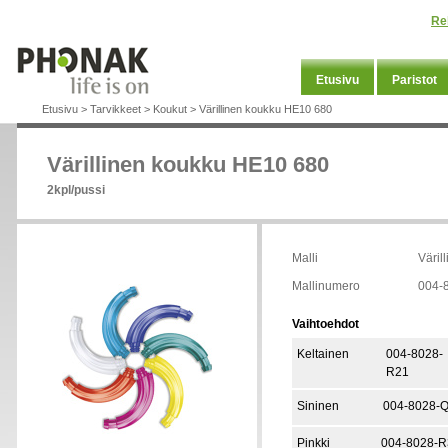
Re
Etusivu
Paristot
Etusivu
>
Tarvikkeet
>
Koukut
>
Värillinen koukku HE10 680
Värillinen koukku HE10 680
2kpl/pussi
Malli
Väril
Mallinumero
004-
Vaihtoehdot
Keltainen
004-8028-
R21
Sininen
004-8028-
Pinkki
004-8028-R